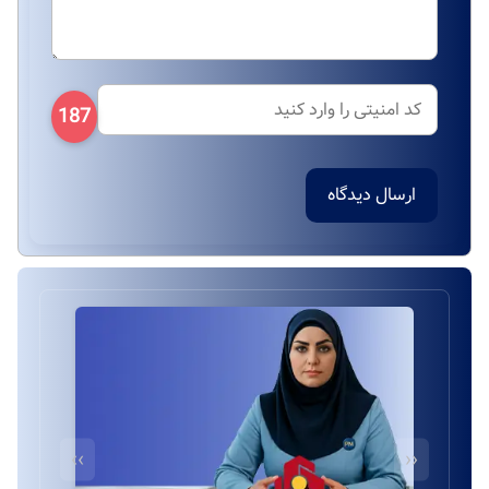
187
ارسال دیدگاه
››
‹‹