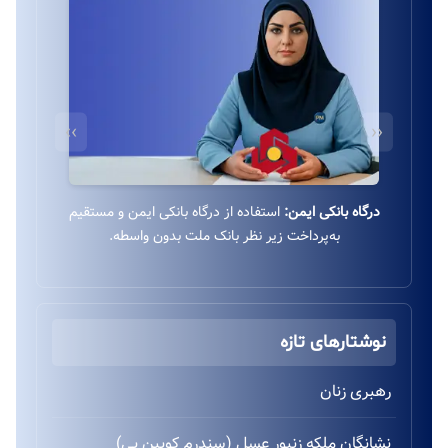
››
‹‹
درگاه بانکی ایمن:
استفاده از درگاه بانکی ایمن و مستقیم
به‌پرداخت زیر نظر بانک ملت بدون واسطه.
نوشتارهای تازه
رهبری زنان
نشانگان ملکه زنبور عسل (سندرم کویین بی)