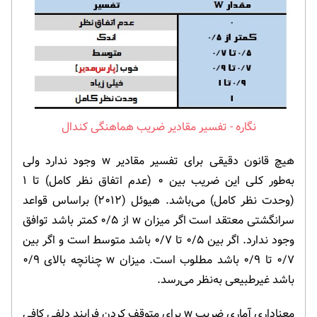
تفسیر مقادیر ضریب هماهنگی کندال
هیچ قانون دقیقی برای تفسیر مقادیر w وجود ندارد ولی
به‌طور کلی این ضریب بین ۰ (عدم اتفاق نظر کامل) تا ۱
(وحدت نظر کامل) می‌باشد. هیوئل (۲۰۱۲) براساس قواعد
سرانگشتی معتقد است اگر میزان w از ۰/۵ کمتر باشد توافق
وجود ندارد. اگر بین ۰/۵ تا ۰/۷ باشد متوسط است و اگر بین
۰/۷ تا ۰/۹ باشد مطلوب است. میزان w چنانچه بالای ۰/۹
باشد غیرطبیعی به‌نظر می‌رسد.
معناداری آماری ضریب w برای متوقف کردن فرایند دلفی کافی