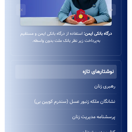
››
‹‹
درگاه بانکی ایمن:
استفاده از درگاه بانکی ایمن و مستقیم
به‌پرداخت زیر نظر بانک ملت بدون واسطه.
نوشتارهای تازه
رهبری زنان
نشانگان ملکه زنبور عسل (سندرم کویین بی)
پرسشنامه مدیریت زنان