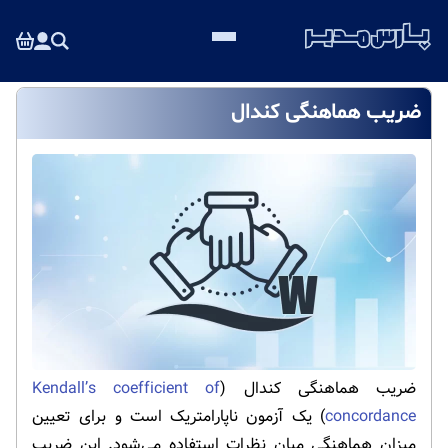
ضریب هماهنگی کندال
ضریب هماهنگی کندال (
Kendall’s coefficient of
concordance
) یک آزمون ناپارامتریک است و برای تعیین
میزان هماهنگی میان نظرات استفاده می‌شود. این ضریب