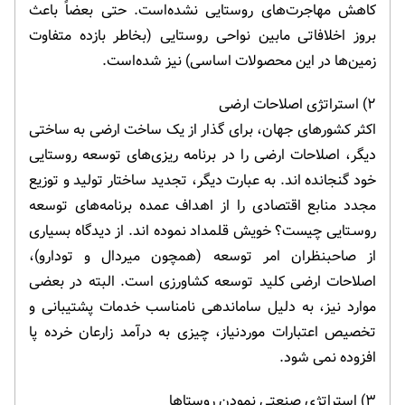
کاهش مهاجرت‌های روستایی نشده‌است. حتی بعضاً باعث
بروز اخلافاتی مابین نواحی روستایی (بخاطر بازده متفاوت
زمین‌ها در این محصولات اساسی) نیز شده‌است.
۲) استراتژی اصلاحات ارضی
اکثر کشورهای جهان، برای گذار از یک ساخت ارضی به ساختی
دیگر، اصلاحات ارضی را در برنامه ریزی‌های توسعه روستایی
خود گنجانده اند. به عبارت دیگر، تجدید ساختار تولید و توزیع
مجدد منابع اقتصادی را از اهداف عمده برنامه‌های توسعه
روسـتایی چیست؟ خویش قلمداد نموده اند. از دیدگاه بسیاری
از صاحبنظران امر توسعه (همچون میردال و تودارو)،
اصلاحات ارضی کلید توسعه کشاورزی است. البته در بعضی
موارد نیز، به دلیل ساماندهی نامناسب خدمات پشتیبانی و
تخصیص اعتبارات موردنیاز، چیزی به درآمد زارعان خرده پا
افزوده نمی شود.
۳) استراتژی صنعتی نمودن روستاها