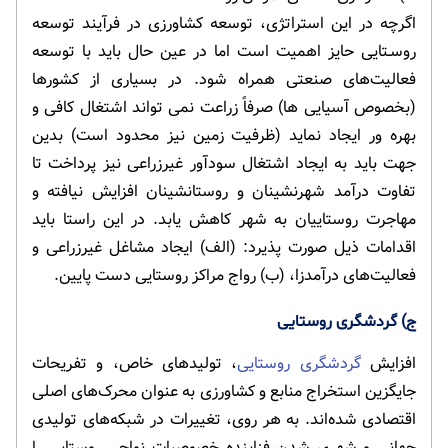
اگرچه در این استراتژی، توسعه کشاورزی در فرآیند توسعه
روسـتایی حایز اهمیت است اما در عین حال باید با توسعه
فعالیت‌های صنعتی همراه شود. در بسیاری از کشورها
(بخصوص آسیایی ها) صرفاً زراعت نمی تواند اشتغال کافی و
بهره ور ایجاد نماید (ظرفیت زمین نیز محدود است) بدین
جهت باید به ایجاد اشتغال سودآور غیرزراعی نیز پرداخت تا
تفاوت درآمد شهرنشینان و روستانشینان افزایش نیافته و
مهاجرت روستاییان به شهر کاهش یابد. در این راستا باید
اقدامات ذیل صورت پذیرد: (الف) ایجاد مشاغل غیرزراعی و
فعالیت‌های درآمدزا، (ب) رواج مراکز روستایی دست پایین.
ج) گردشگری روستایی
افزایش
گردشگری روستایی
، تولیدهای خاص، و تفریحات
جایگزین استخراج منابع و کشاورزی به عنوان محرک‌های اصلی
اقتصادی شده‌اند. به هر روی، تغییرات در شبکه‌های تولیدی
جهانی و شهری شدن فزاینده خصوصیات نواحی روستایی را