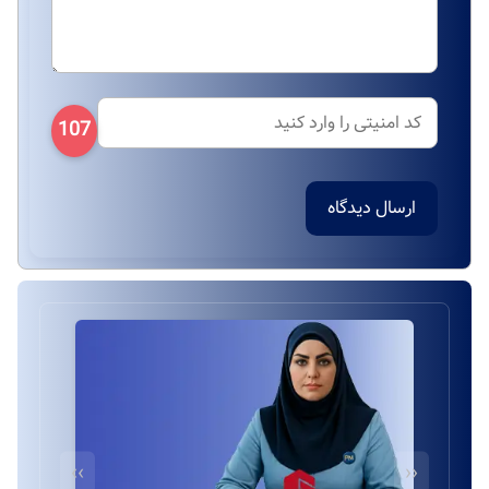
107
ارسال دیدگاه
››
‹‹