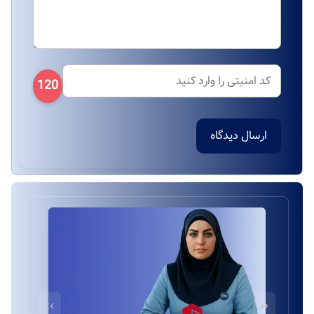
120
ارسال دیدگاه
››
‹‹