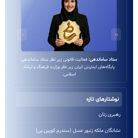
››
‹‹
درگاه بانکی ایمن:
استفاده از درگاه بانکی ایمن و مستقیم
به‌پرداخت زیر نظر بانک ملت بدون واسطه.
نوشتارهای تازه
رهبری زنان
نشانگان ملکه زنبور عسل (سندرم کویین بی)