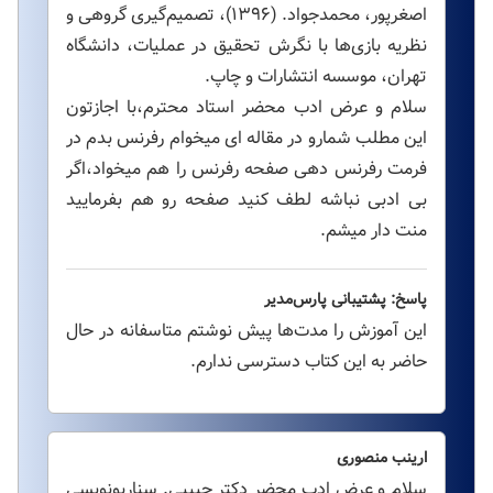
اصغرپور، محمدجواد. (۱۳۹۶)، تصمیم‌گیری گروهی و
نظریه بازی‌ها با نگرش تحقیق در عملیات، دانشگاه
تهران، موسسه انتشارات و چاپ.
سلام و عرض ادب محضر استاد محترم،با اجازتون
این مطلب شمارو در مقاله ای میخوام رفرنس بدم در
فرمت رفرنس دهی صفحه رفرنس را هم میخواد،اگر
بی ادبی نباشه لطف کنید صفحه رو هم بفرمایید
منت دار میشم.
پاسخ: پشتیبانی پارس‌مدیر
این آموزش را مدت‌ها پیش نوشتم متاسفانه در حال
حاضر به این کتاب دسترسی ندارم.
ارینب منصوری
سلام و عرض ادب محضر دکتر حبیبی. سناریونویسی