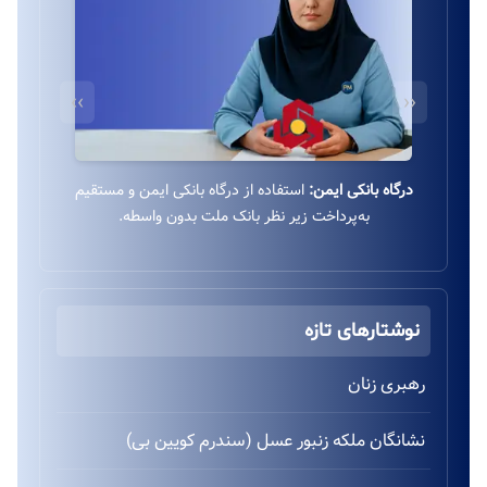
››
‹‹
درگاه بانکی ایمن:
استفاده از درگاه بانکی ایمن و مستقیم
به‌پرداخت زیر نظر بانک ملت بدون واسطه.
نوشتارهای تازه
رهبری زنان
نشانگان ملکه زنبور عسل (سندرم کویین بی)