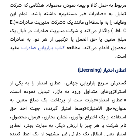
مربوط به حمل کالا و بیمه نمودن محموله. هنگامی که شرکت
تمایل به «صادرات غیر مستقیم» داشته باشد. تمام این
وظایف را به واسطه‌ای مانند یک «شرکت مدیریت صادرات»(E.
M. C. ) واگذار می‌کند و شرکت مدیریت صادرات در قبال یک
مبلغ معین یا حق العمل یا ترکیبی از هر دو، به صادرات
محصول اقدام می‌کند. مطالعه
کتاب بازاریابی صادرات
مفید
است.
اعطای امتیاز (Liecnsing)
گسترش سریع بازاریابی جهانی، اعطای امتیاز را به یکی از
استراتژی‌های متداول ورود به بازار، تبدیل نموده است.
«اعطای امتیاز»عبارت ست از پرداخت یک مبلغ معین به
عنوان«حق الامتیاز»توسط امتیاز گیرنده، جهت اخذ حق
استفاده از یک اختراع نوآوری، نشان تجاری، فرمول محصول،
نام شرکت یا هر چیز با ارزش دیگر. به عبارت بهتر، اعطای
امتیاز یعنی انتقال یک دارائی غیر مشهود از یک اعطا کننده