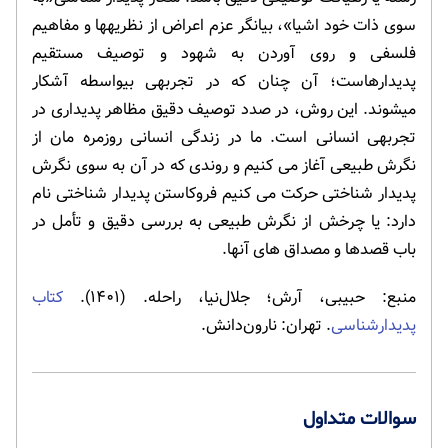
سوی ذات خود اشیا»، بیانگر عزم اعراض از نظریه‏ها و مفاهیم
فلسفی و روی آوردن به شهود و توصیف مستقیم
پدیدارهاست؛ آن چنان که در تجربه‏ی بی‏واسطه آشکار
می‏شوند. این روش، در صدد توصیف دقیق مظاهر پدیداری در
تجربه‏ی انسانی است. ما در زندگى انسانى روزمره مان از
نگرش طبیعى آغاز مى کنیم و روندى که در آن به سوى نگرش
پدیدار شناختى حرکت مى کنیم فروکاستن پدیدار شناختى نام
دارد: یا چرخش از نگرش طبیعى به بررسى دقیق و تأمل در
باب قصدها و مصداق هاى آنها.
منبع: حبیبی، آرش؛ جلال‌نیا، راحله. (۱۴۰۱).
کتاب
پدیدارشناسی
. تهران: نارون‌دانش.
سوالات متداول