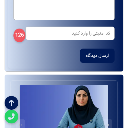
126
ارسال دیدگاه
››
‹‹