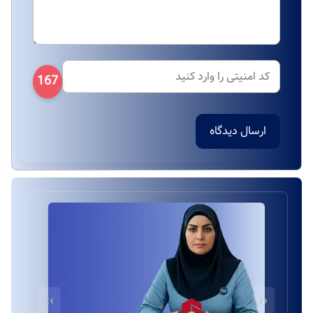
167
ارسال دیدگاه
››
‹‹