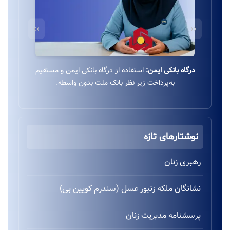
››
‹‹
درگاه بانکی ایمن:
استفاده از درگاه بانکی ایمن و مستقیم
به‌پرداخت زیر نظر بانک ملت بدون واسطه.
نوشتارهای تازه
رهبری زنان
نشانگان ملکه زنبور عسل (سندرم کویین بی)
پرسشنامه مدیریت زنان