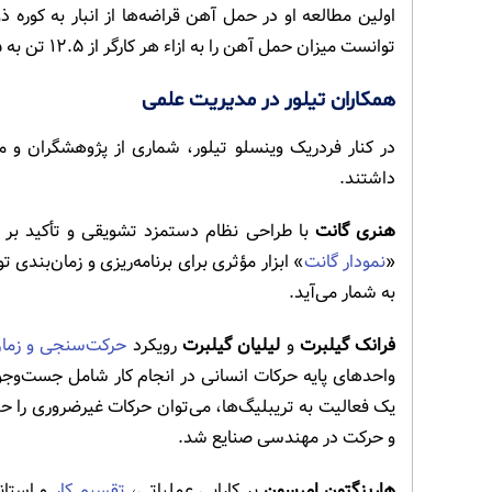
اولین مطالعه او در حمل آهن قراضه‌ها از انبار به کوره 
توانست میزان حمل آهن را به ازاء هر کارگر از ۱۲.۵ تن به ۴۷.۵ تن افزایش دهد.
همکاران تیلور در مدیریت علمی
در کنار فردریک وینسلو تیلور، شماری از پژوهشگران و
داشتند.
هنری گانت
با طراحی نظام دستمزد تشویقی و تأکید بر آم
«
نمودار گانت
» ابزار مؤثری برای برنامه‌ریزی و زمان‌بندی 
به شمار می‌آید.
فرانک گیلبرت
و
لیلیان گیلبرت
رویکرد
حرکت‌سنجی و زما
واحدهای پایه حرکات انسانی در انجام کار شامل جست‌وجو، 
یک فعالیت به تریبلیگ‌ها، می‌توان حرکات غیرضروری را حذف
و حرکت در مهندسی صنایع شد.
هارینگتون امرسون
بر کارایی عملیاتی،
تقسیم کار
و استان